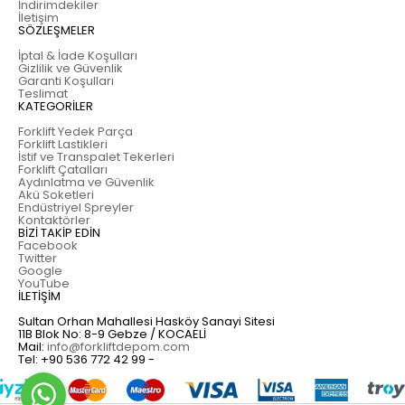
İndirimdekiler
İletişim
SÖZLEŞMELER
İptal & İade Koşulları
Gizlilik ve Güvenlik
Garanti Koşulları
Teslimat
KATEGORİLER
Forklift Yedek Parça
Forklift Lastikleri
İstif ve Transpalet Tekerleri
Forklift Çatalları
Aydınlatma ve Güvenlik
Akü Soketleri
Endüstriyel Spreyler
Kontaktörler
BİZİ TAKİP EDİN
Facebook
Twitter
Google
YouTube
İLETİŞİM
Sultan Orhan Mahallesi Hasköy Sanayi Sitesi
11B Blok No: 8-9 Gebze / KOCAELİ
Mail:
info@forkliftdepom.com
Tel:
+90 536 772 42 99 -