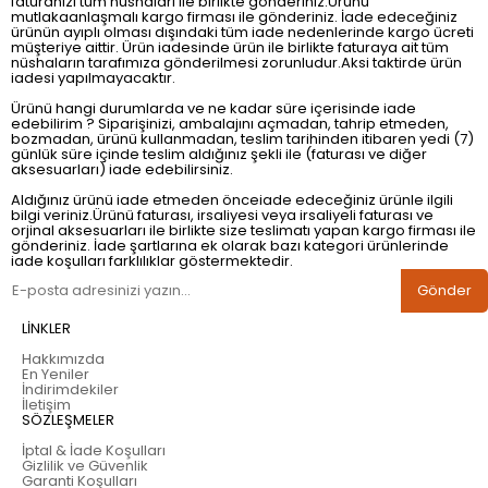
faturanızı tüm nüshaları ile birlikte gönderiniz.Ürünü
mutlakaanlaşmalı kargo firması ile gönderiniz. İade edeceğiniz
ürünün ayıplı olması dışındaki tüm iade nedenlerinde kargo ücreti
müşteriye aittir. Ürün iadesinde ürün ile birlikte faturaya ait tüm
nüshaların tarafımıza gönderilmesi zorunludur.Aksi taktirde ürün
iadesi yapılmayacaktır.
Ürünü hangi durumlarda ve ne kadar süre içerisinde iade
edebilirim ? Siparişinizi, ambalajını açmadan, tahrip etmeden,
bozmadan, ürünü kullanmadan, teslim tarihinden itibaren yedi (7)
günlük süre içinde teslim aldığınız şekli ile (faturası ve diğer
aksesuarları) iade edebilirsiniz.
Aldığınız ürünü iade etmeden önceiade edeceğiniz ürünle ilgili
bilgi veriniz.Ürünü faturası, irsaliyesi veya irsaliyeli faturası ve
orjinal aksesuarları ile birlikte size teslimatı yapan kargo firması ile
gönderiniz. İade şartlarına ek olarak bazı kategori ürünlerinde
iade koşulları farklılıklar göstermektedir.
Gönder
LİNKLER
Hakkımızda
En Yeniler
İndirimdekiler
İletişim
SÖZLEŞMELER
İptal & İade Koşulları
Gizlilik ve Güvenlik
Garanti Koşulları