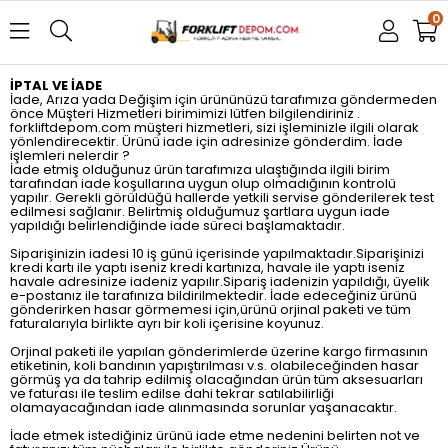
0
İPTAL VE İADE
İade, Arıza yada Değişim için ürününüzü tarafımıza göndermeden
önce Müşteri Hizmetleri birimimizi lütfen bilgilendiriniz .
forkliftdepom.com müşteri hizmetleri, sizi işleminizle ilgili olarak
yönlendirecektir. Ürünü iade için adresinize gönderdim. İade
işlemleri nelerdir ?
İade etmiş olduğunuz ürün tarafımıza ulaştığında ilgili birim
tarafından iade koşullarına uygun olup olmadığının kontrolü
yapılır. Gerekli görüldüğü hallerde yetkili servise gönderilerek test
edilmesi sağlanır. Belirtmiş olduğumuz şartlara uygun iade
yapıldığı belirlendiğinde iade süreci başlamaktadır.
Siparişinizin iadesi 10 iş günü içerisinde yapılmaktadır.Siparişinizi
kredi kartı ile yaptı iseniz kredi kartınıza, havale ile yaptı iseniz
havale adresinize iadeniz yapılır.Sipariş iadenizin yapıldığı, üyelik
e-postanız ile tarafınıza bildirilmektedir. İade edeceğiniz ürünü
gönderirken hasar görmemesi için,ürünü orjinal paketi ve tüm
faturalarıyla birlikte ayrı bir koli içerisine koyunuz.
Orjinal paketi ile yapılan gönderimlerde üzerine kargo firmasının
etiketinin, koli bandının yapıştırılması v.s. olabileceğinden hasar
görmüş ya da tahrip edilmiş olacağından ürün tüm aksesuarları
ve faturası ile teslim edilse dahi tekrar satılabilirliği
olamayacağından iade alınmasında sorunlar yaşanacaktır.
İade etmek istediğiniz ürünü iade etme nedenini belirten not ve