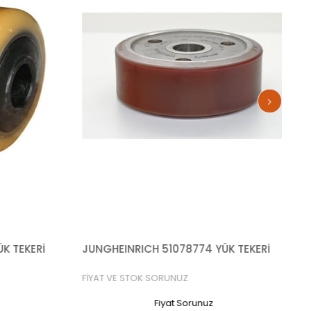
K TEKERİ
JUNGHEINRICH 51078774 YÜK TEKERİ
FİYAT VE STOK SORUNUZ
Fiyat Sorunuz