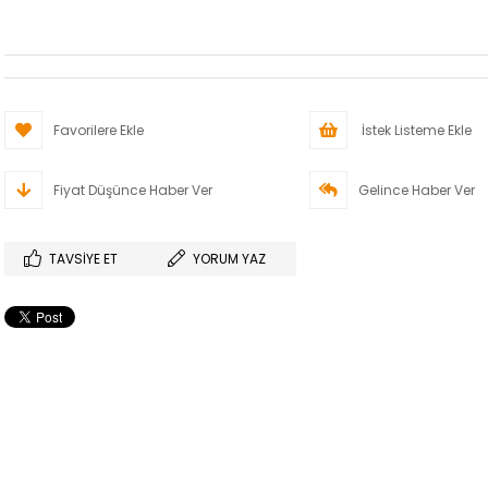
Favorilere Ekle
İstek Listeme Ekle
Fiyat Düşünce Haber Ver
Gelince Haber Ver
TAVSIYE ET
YORUM YAZ