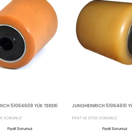
ICH 51064609 YÜK TEKERİ
JUNGHEINRICH 51064610 YÜ
OK SORUNUZ
FİYAT VE STOK SORUNUZ
Fiyat Sorunuz
Fiyat Sorunuz