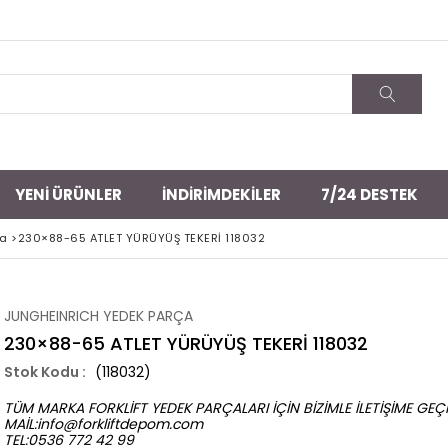
YENI ÜRÜNLER
İNDIRIMDEKILER
7/24 DESTEK
ça
>
230×88-65 ATLET YÜRÜYÜŞ TEKERİ 118032
JUNGHEINRICH YEDEK PARÇA
230×88-65 ATLET YÜRÜYÜŞ TEKERİ 118032
(118032)
TÜM MARKA FORKLİFT YEDEK PARÇALARI İÇİN BİZİMLE İLETİŞİME GEÇİ
MAİL:
info@forkliftdepom.com
TEL:0536 772 42 99