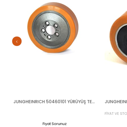
JUNGHEINRICH 50262633 YÜRÜYÜŞ TEKERİ
JUNGHEINRICH 50460101 YÜRÜYÜŞ TEKERİ 400 TL+KDV
JUNGHEINR
FİYAT VE ST
Fiyat Sorunuz