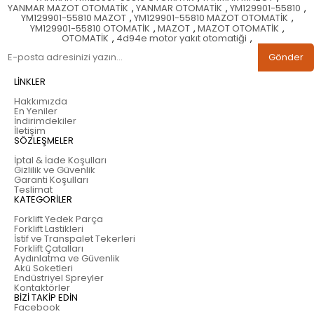
YANMAR MAZOT OTOMATİK
,
YANMAR OTOMATİK
,
YM129901-55810
,
YM129901-55810 MAZOT
,
YM129901-55810 MAZOT OTOMATİK
,
YM129901-55810 OTOMATİK
,
MAZOT
,
MAZOT OTOMATİK
,
OTOMATİK
,
4d94e motor yakıt otomatiği
,
Gönder
LİNKLER
Hakkımızda
En Yeniler
İndirimdekiler
İletişim
SÖZLEŞMELER
İptal & İade Koşulları
Gizlilik ve Güvenlik
Garanti Koşulları
Teslimat
KATEGORİLER
Forklift Yedek Parça
Forklift Lastikleri
İstif ve Transpalet Tekerleri
Forklift Çatalları
Aydınlatma ve Güvenlik
Akü Soketleri
Endüstriyel Spreyler
Kontaktörler
BİZİ TAKİP EDİN
Facebook